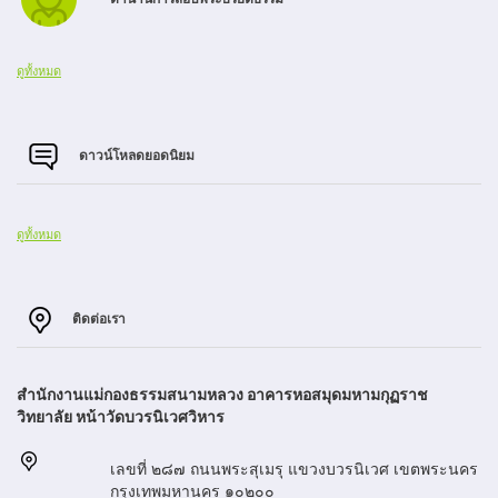
ดูทั้งหมด
ดาวน์โหลดยอดนิยม
ดูทั้งหมด
ติดต่อเรา
สำนักงานแม่กองธรรมสนามหลวง อาคารหอสมุดมหามกุฏราช
วิทยาลัย หน้าวัดบวรนิเวศวิหาร
เลขที่ ๒๘๗ ถนนพระสุเมรุ แขวงบวรนิเวศ เขตพระนคร
กรุงเทพมหานคร ๑๐๒๐๐